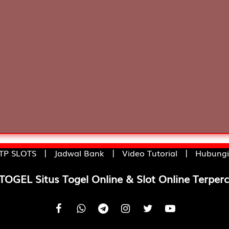
|
|
|
TP SLOTS
Jadwal Bank
Video Tutorial
Hubungi
TOGEL Situs Togel Online & Slot Online Terperc