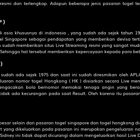
esmi dan terlengkap. Adapun beberapa jenis pasaran togel t
 )
i asia khususnya di indonesia , yang sudah ada sejak tahun 1
el Singapore sebagai pendapatan yang memberikan devisa tert
tah sudah memberikan situs Live Streaming resmi yang sangat m
. Sehingga hal tersebut memberikan kepercayaan kepada para bet
)
dah ada sejak 1975 dan saat ini sudah diresmikan oleh APLA ( 
eluaran nomor togel Hongkong ( HK ) disiarkan secara Live men
m pengacakan bola bernomor memakai tenaga angin yang bera
idak ada kecurangan pada saat Result. Oleh karena itu pasaran
rbesar selain dari pasaran togel singapore dan togel hongkong 
lt yang dikeluarkan pada pasaran ini merupakan pengeluaran n
idney ini tidak dapat dicurangi dalam mengeluarkan hasil Live Dr