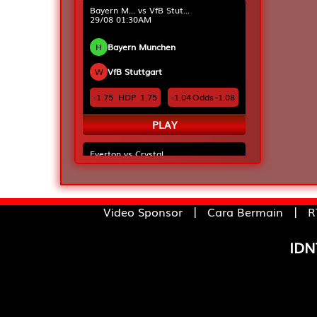
Bayern M... vs VfB Stut...
i
29/08 01:30AM
H
Bayern Munchen
W
VfB Stuttgart
-1.75
HDP
1.75
-1.04
Odds
-1.08
PLAY
Everton vs Crystal ...
i
22/08 22:00PM
H
Everton
|
|
Video Sponsor
Cara Bermain
R
W
Crystal Palace
-0.50
HDP
0.50
1.16
Odds
-1.35
IDN
PLAY
Brentfor... vs Tottenha...
i
23/08 00:30AM